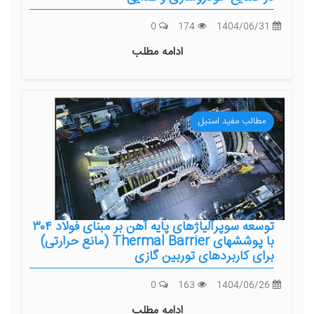
0
174
1404/06/31
ادامه مطلب
مطالب مفید استیل
توسعه سوپرآلیاژهای پایه آهن بر مبنای فولاد ۳۰۴
با پوششهای Thermal Barrier (مانع حرارتی)
برای کاربردهای توربین گازی
0
163
1404/06/26
ادامه مطلب