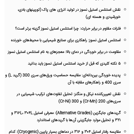
نقش استنلس استیل نسوز در تولید انرژی های پاک (توربینهای بادی،
خورشیدی و هسته ای)
فلزات مقاوم در برابر حرارت: چرا استنلس استیل نسوز گزینه برتر است؟
استنلس استیل نسوز: راهکاری برای صنایع شیمیایی با محیط‌های خورنده
مقاومت در برابر خوردگی در دمای بالا: معجزهای به نام استنلس استیل نسوز
۵ نکته کلیدی که قبل از خرید استنلس استیل نسوز باید بدانید
پدیده خوردگی بین‌دانه‌ای: مقایسه حساسیت ورق‌های سری 300 (گرید L) و
سری 400 و راهکارهای مقابله با آن
نقش تعیین‌کننده نیکل و منگنز: تحلیل تفاوت‌های ترکیب شیمیایی در
سری‌های 200 (Cr-Mn) و 300 (Cr-Ni)
گریدهای جایگزین (Alternative Grades): معرفی استیل ۳۱۶L، ۳۰۴L و
۳۲۱ و تحلیل موارد جایگزینی آن‌ها با گریدهای استاندارد
مقایسه رفتار استیل ۳۰۴ و ۳۱۶ در دماهای بسیار پایین (Cryogenic): کدام