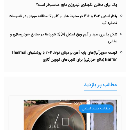
یک برای مخازن نگهداری نیتروژن مایع مناسب‌تر است؟
رفتار استیل ۳۰۴ و ۳۱۶ در محیط های با کلر بالا: مطالعه موردی در تاسیسات
تصفیه آب
شکل‌ پذیری سرد و گرم ورق استیل 304: کاربردها در صنایع خودروسازی و
غذایی
توسعه سوپرآلیاژهای پایه آهن بر مبنای فولاد ۳۰۴ با پوششهای Thermal
Barrier (مانع حرارتی) برای کاربردهای توربین گازی
مطالب پر بازدید
مطالب مفید استیل